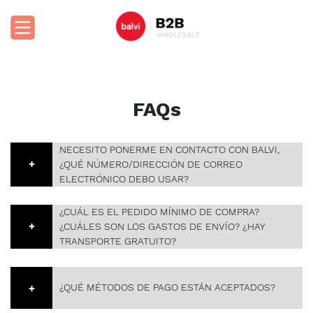
Acceso clientes
Regístrate
FAQs
NECESITO PONERME EN CONTACTO CON BALVI,
¿QUÉ NÚMERO/DIRECCIÓN DE CORREO
ELECTRÓNICO DEBO USAR?
¿CUÁL ES EL PEDIDO MÍNIMO DE COMPRA?
Si necesita ponerse en contacto con nosotros para
¿CUÁLES SON LOS GASTOS DE ENVÍO? ¿HAY
cualquier cosa, por favor llame a nuestro equipo de
TRANSPORTE GRATUITO?
atención al cliente en el +34 93 378 91 91, o
envíenos un correo electrónico a hello@balvi.com
Encontrará la respuesta exhaustiva a estas
¿QUÉ MÉTODOS DE PAGO ESTÁN ACEPTADOS?
preguntas en nuestras CONDICIONES GENERALES
DE VENTA: https://b2b2.balvi.com/es/condiciones-